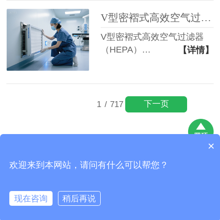
V型密褶式高效空气过滤器（HEPA）在医疗环境中的应用分析
V型密褶式高效空气过滤器
（HEPA）…
【详情】
下一页
1
/
717
×
昆山昌瑞空调净化技术有限公司
版权所有
网站地图
欢迎来到本网站，请问有什么可以帮您？
地址：昆山市巴城镇石牌相石路998号
现在咨询
稍后再说
拨号咨询
在线咨询
拨打电话
产品中心
客户案例
网站首页