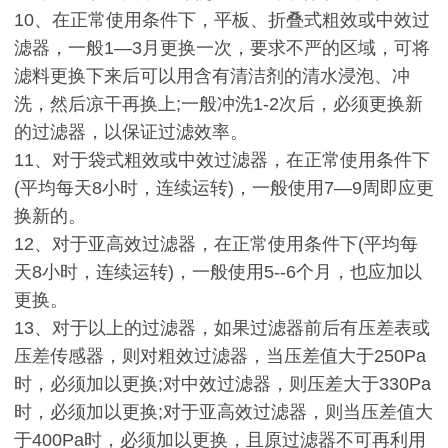
10
、在正常使用条件下，平板、折叠式粗效或中效过
滤器，一般
1
—
3
月更换一次，要求不严的区域，可将
滤料更换下来后可以用含有清洁剂的清水浸泡、冲
洗，然后凉干再换上
;
一般冲洗
1-2
次后，必须更换新
的过滤器，以保证过滤效率。
11
、对于袋式粗效或中效过滤器，在正常使用条件下
(
平均每天
8
小时，连续运转
)
，一般使用
7
—
9
周即应更
换新的。
12
、对于亚高效过滤器，在正常使用条件下
(
平均每
天
8
小时，连续运转
)
，一般使用
5--6
个月，也应加以
更换。
13
、对于以上的过滤器，如果过滤器前后有压差表或
压差传感器，则对粗效过滤器，当压差值大于
250Pa
时，必须加以更换
;
对中效过滤器，则压差大于
330Pa
时，必须加以更换
;
对于亚高效过滤器，则当压差值大
于
400Pa
时，必须加以更换，且原过滤器不可再利用