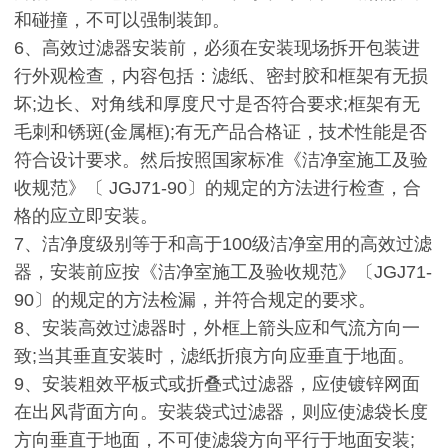
和碰撞，不可以强制装卸。
6
、高效过滤器安装前，必须在安装现场拆开包装进
行外观检查，内容包括：滤纸、密封胶和框架有无损
坏
;
边长、对角线和厚度尺寸是否符合要求
;
框架有无
毛刺和锈斑
(
金属框
);
有无产品合格证，技术性能是否
符合设计要求。然后按照国家标准《洁净室施工及验
收规范》〔
JGJ71-90
〕的规定的方法进行检查，合
格的应立即安装。
7
、洁净度级别等于和高于
100
级洁净室用的高效过滤
器，安装前应按《洁净室施工及验收规范》〔
JGJ71-
90
〕的规定的方法检漏，并符合规定的要求。
8
、安装高效过滤器时，外框上箭头应和气流方向一
致
;
当其垂直安装时，滤纸折痕方向应垂直于地面。
9
、安装粗效平板式或折叠式过滤器，应使镀锌网面
在出风背面方向。安装袋式过滤器，则应使滤袋长度
方向垂直于地面，不可使滤袋方向平行于地面安装
;