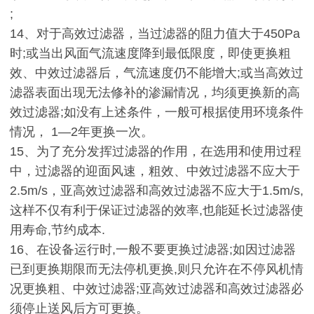
;
14
、对于高效过滤器，当过滤器的阻力值大于
450Pa
时
;
或当出风面气流速度降到最低限度，即使更换粗
效、中效过滤器后，气流速度仍不能增大
;
或当高效过
滤器表面出现无法修补的渗漏情况，均须更换新的高
效过滤器
;
如没有上述条件，一般可根据使用环境条件
情况，
1
—
2
年更换一次。
15
、为了充分发挥过滤器的作用，在选用和使用过程
中，过滤器的迎面风速，粗效、中效过滤器不应大于
2.5m/s
，亚高效过滤器和高效过滤器不应大于
1.5m/s,
这样不仅有利于保证过滤器的效率
,
也能延长过滤器使
用寿命
,
节约成本
.
16
、在设备运行时
,
一般不要更换过滤器
;
如因过滤器
已到更换期限而无法停机更换
,
则只允许在不停风机情
况更换粗、中效过滤器
;
亚高效过滤器和高效过滤器必
须停止送风后方可更换。