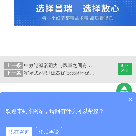
上一条
中效过滤器阻力与风量之间有什么关系？
返回
列表
下一条
密褶式v型过滤器优质滤材环保经济 可非标
×
昆山昌瑞空调净化技术有限公司
版权所有
网站地图
欢迎来到本网站，请问有什么可以帮您？
地址：昆山市巴城镇石牌相石路998号
现在咨询
稍后再说